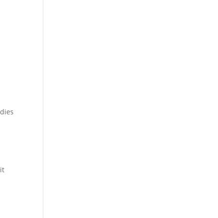
dies
it
i