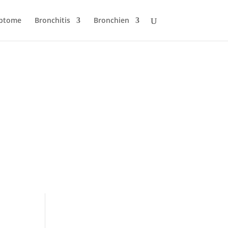
mptome
Bronchitis
Bronchien