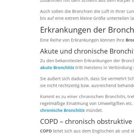
zusammen mit dem Schleim aus dem Körper tr
Auch sollen die Bronchien die Luft in Ihrer Lun
bis auf eine extrem kleine Größe unterteilen l
Erkrankungen der Bronch
Eine Reihe von Erkrankungen können Ihre
Bro
Akute und chronische Bronchi
Zu den bekanntesten Erkrankungen der Bronchi
akute Bronchitis
tritt meistens in Verbindung 
Sie äußert sich dadurch, dass Sie vermehrt S
sie nicht rechtzeitig bzw. ausreichend behande
Kommt es zu einer chronischen Bronchitis, t
regelmäßige Einatmung von Umweltgiften etc. 
chronische Bronchitis
mündet.
COPD – chronisch obstruktiv
COPD
leitet sich aus dem Englischen ab und st