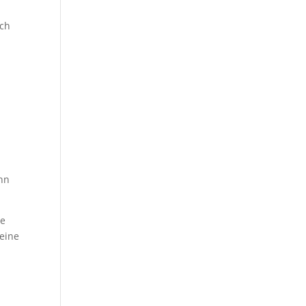
ich
enn
ie
 eine