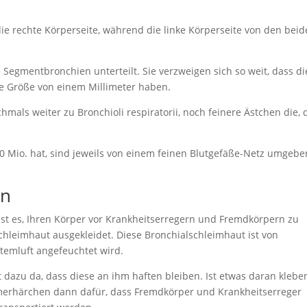
ie rechte Körperseite, während die linke Körperseite von den bei
egmentbronchien unterteilt. Sie verzweigen sich so weit, dass di
ne Größe von einem Millimeter haben.
mals weiter zu Bronchioli respiratorii, noch feinere Ästchen die,
0 Mio. hat, sind jeweils von einem feinen Blutgefäße-Netz umgebe
en
ist es, Ihren Körper vor Krankheitserregern und Fremdkörpern zu
chleimhaut ausgekleidet. Diese Bronchialschleimhaut ist von
temluft angefeuchtet wird.
t dazu da, dass diese an ihm haften bleiben. Ist etwas daran klebe
mmerhärchen dann dafür, dass Fremdkörper und Krankheitserreger