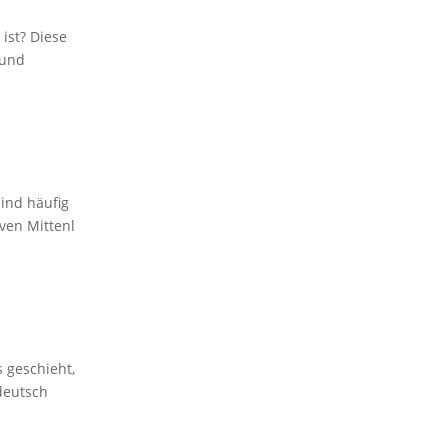
ist? Diese
 und
ind häufig
ven Mittenl
 geschieht,
 deutsch